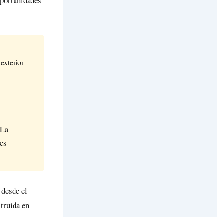
oportunidades
exterior
 La
tes
 desde el
struida en