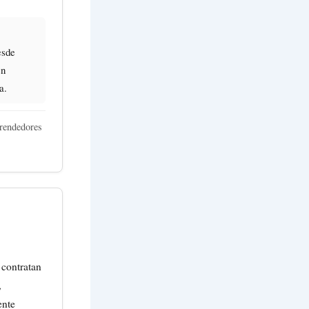
esde
en
a.
rendedores
 contratan
,
ente