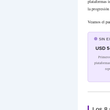
plataformas i
la progresión 
Veamos el pan
SIN E
USD 5
Primeros
plataforma
rep
Los 8 