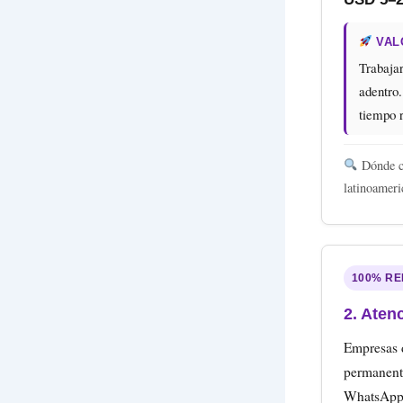
VAL
Trabajar
adentro.
tiempo r
Dónde co
latinoameri
100% R
2. Atenc
Empresas d
permanente
WhatsApp,