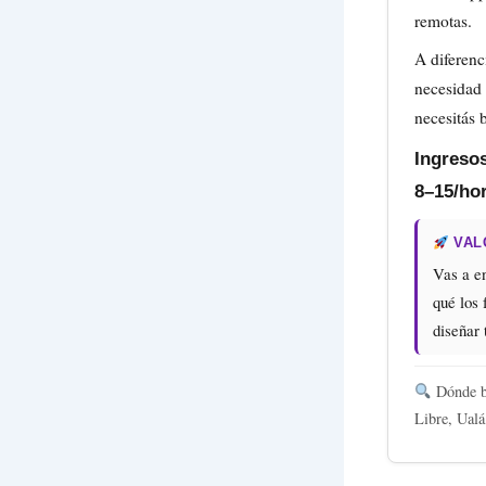
remotas.
A diferenci
necesidad 
necesitás 
Ingreso
8–15/hor
VAL
Vas a e
qué los 
diseñar 
Dónde b
Libre, Ualá