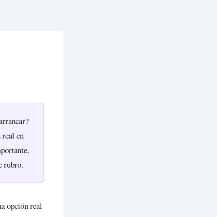
 arrancar?
 real en
mportante,
e rubro.
na opción real