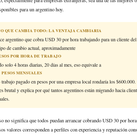
o, especialmente para empresas extranjeras, sea una de las mejores 
sponibles para un argentino hoy.
O QUE CAMBIA TODO: LA VENTAJA CAMBIARIA
ce argentino que cobra USD 30 por hora trabajando para un cliente del 
 tipo de cambio actual, aproximadamente
PESOS POR HORA DE TRABAJO
do solo 4 horas diarias, 20 días al mes, eso equivale a
00 PESOS MENSUALES
 trabajo pagado en pesos por una empresa local rondaría los $600.000.
 es brutal y explica por qué tantos argentinos están migrando hacia clien
nales.
so no significa que todos puedan arrancar cobrando USD 30 por hora
sos valores corresponden a perfiles con experiencia y reputación con