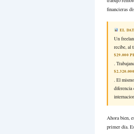
trabajo remot
financieras di
EL DAT
Un freelan
recibe, al
$29.000 
. Trabajan
$2.320.0
. El mismo
diferencia
internacio
Ahora bien, e
primer día. E