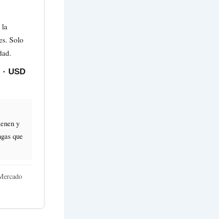
 la
es. Solo
dad.
) · USD
ienen y
ngas que
 Mercado