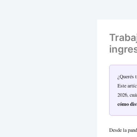
Ir
al
contenido
Traba
ingres
¿Querés t
Este artí
2026, cuá
cómo dist
Desde la pand