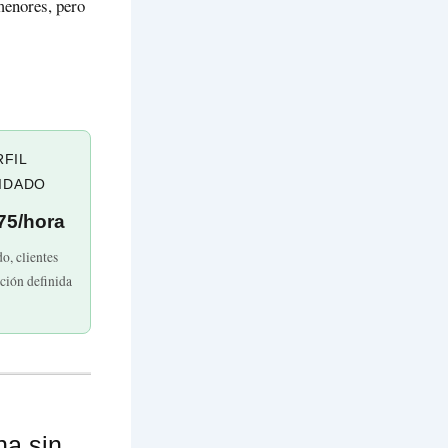
menores, pero
FIL
IDADO
75/hora
do, clientes
ación definida
na sin