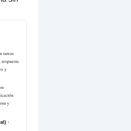
n tareas
 respuesta
os y
ere
nicación
oom y
l) ·