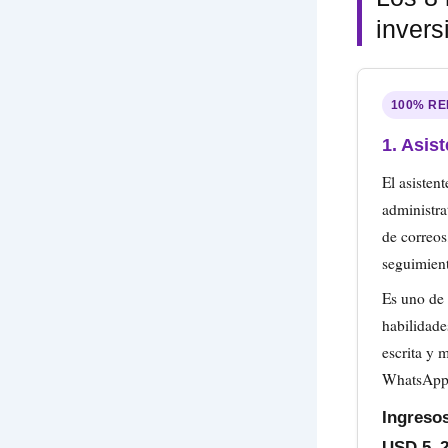
inversi
100% R
1. Asist
El asisten
administra
de correos
seguimient
Es uno de 
habilidade
escrita y
WhatsApp 
Ingreso
USD 5–20