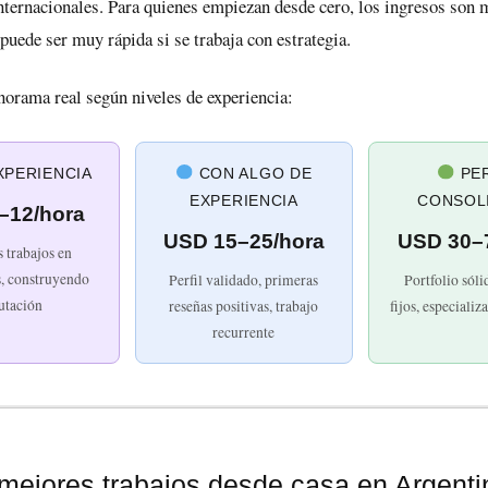
nternacionales. Para quienes empiezan desde cero, los ingresos son 
puede ser muy rápida si se trabaja con estrategia.
orama real según niveles de experiencia:
XPERIENCIA
CON ALGO DE
PER
EXPERIENCIA
CONSOL
–12/hora
USD 15–25/hora
USD 30–
 trabajos en
s, construyendo
Perfil validado, primeras
Portfolio sóli
utación
reseñas positivas, trabajo
fijos, especializ
recurrente
mejores trabajos desde casa en Argenti