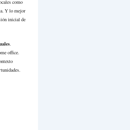
locales como
sa. Y lo mejor
ión inicial de
uales
.
me office.
ontexto
rtunidades.