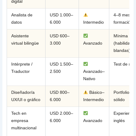
digital
Analista de
USD 1.000–
4–8 meses
datos
6.000
Intermedio
formación
Asistente
USD 600–
Mínima
virtual bilingüe
3.000
Avanzado
(habilidade
blandas)
Intérprete /
USD 1.500–
Test de nive
Traductor
2.500
Avanzado–
Nativo
Diseñador/a
USD 800–
Básico–
Portfolio
UX/UI o gráfico
6.000
Intermedio
sólido
Tech en
USD 2.000–
Experiencia
empresa
6.000
Avanzado
inglés
multinacional