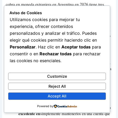
cobra en moneda extranjera en Argentina en 2026 tiene tres
pilares:
Aviso de Cookies
Utilizamos cookies para mejorar tu
Mantené en
Si tu gasto mensual en pesos es de $800.000,
experiencia, ofrecer contenidos
dólares lo
convertí solo eso. El resto queda en tu cuenta
personalizados y analizar el tráfico. Puedes
que no
de Wise, Payoneer o en stablecoins. Eso solo
elegir qué cookies permitir haciendo clic en
necesitás
ya es una cobertura enorme contra la
Personalizar
. Haz clic en
Aceptar todas
para
gastar este
inflación y la devaluación.
mes.
consentir o en
Rechazar todas
para rechazar
las cookies no esenciales.
Armá un
Ese fondo no se toca salvo emergencia real.
fondo de
Es tu red de seguridad financiera en moneda
emergencia
dura. Para la mayoría de los argentinos,
Customize
en dólares
tener USD 3.000–5.000 en reserva es una
equivalente a
Reject All
transformación total de su situación de
3 meses de
vulnerabilidad financiera.
Accept All
gastos.
Powered by
Invertí el
CEDEARs del S&P 500, bonos en dólares, o
excedente en
simplemente mantenerlos en una cuenta que