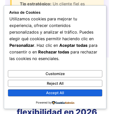
Tip estratégico:
Un cliente fiel es
menos sensible a los aumentos y más
Aviso de Cookies
propenso a recomendar tu negocio,
Utilizamos cookies para mejorar tu
incluso en tiempos inflacionarios.
experiencia, ofrecer contenidos
personalizados y analizar el tráfico. Puedes
elegir qué cookies permitir haciendo clic en
Personalizar
. Haz clic en
Aceptar todas
para
consentir o en
Rechazar todas
para rechazar
las cookies no esenciales.
Customize
Mantenerse informado
Reject All
Accept All
y adaptarse con
Powered by
flexibilidad en 2026