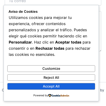
Mensaje:
Aviso de Cookies
Utilizamos cookies para mejorar tu
experiencia, ofrecer contenidos
personalizados y analizar el tráfico. Puedes
elegir qué cookies permitir haciendo clic en
Personalizar
. Haz clic en
Aceptar todas
para
consentir o en
Rechazar todas
para rechazar
las cookies no esenciales.
Enviar Mensaje
Customize
Reject All
Accept All
Copyright © 2026 Finanzas para Emprendedores | Powered by
Tema Astra para WordPress
Powered by