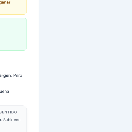
 ganar
argen
. Pero
buena
 SENTIDO
a. Subir con