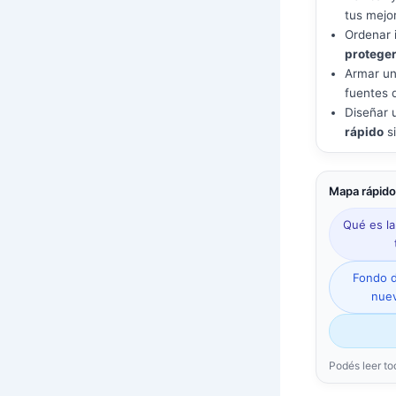
tus mejor
Ordenar 
protege
Armar u
fuentes 
Diseñar 
rápido
si
Mapa rápido
Qué es la
Fondo d
nuev
Podés leer to