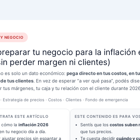
 Y NEGOCIO
eparar tu negocio para la inflación 
in perder margen ni clientes)
 no es solo un dato económico:
pega directo en tus costos, en tu
o de tus clientes
. En vez de esperar “a ver qué pasa”, podés dise
 tus márgenes, tu caja y tu relación con el cliente durante 2026
 · Estrategia de precios · Costos · Clientes · Fondo de emergencia
 TRATA ESTE ARTÍCULO
ESTE CONTENIDO ES PARA VOS
r cómo la
inflación 2026
Sentís que los
costos suben 
n tu negocio día a día.
que tus precios.
 ajustar precios sin espantar a
Te cuesta decidir
cuándo y c