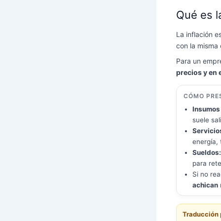
Qué es l
La inflación e
con la misma
Para un empre
precios y en e
CÓMO PRE
Insumos 
suele sal
Servicio
energía, 
Sueldos:
para rete
Si no re
achican
Traducción 