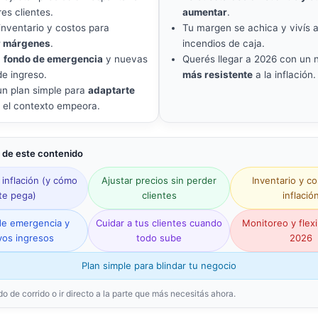
es clientes.
aumentar
.
inventario y costos para
Tu margen se achica y vivís
r márgenes
.
incendios de caja.
n
fondo de emergencia
y nuevas
Querés llegar a 2026 con un 
de ingreso.
más resistente
a la inflación.
un plan simple para
adaptarte
 el contexto empeora.
 de este contenido
 inflación (y cómo
Ajustar precios sin perder
Inventario y c
te pega)
clientes
inflació
e emergencia y
Cuidar a tus clientes cuando
Monitoreo y flexi
os ingresos
todo sube
2026
Plan simple para blindar tu negocio
do de corrido o ir directo a la parte que más necesitás ahora.