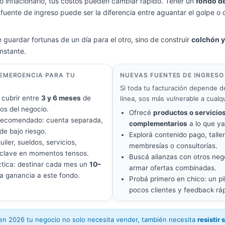
o inflacionario, tus costos pueden cambiar rápido. Tener un
fondo d
fuente de ingreso puede ser la diferencia entre aguantar el golpe o 
 guardar fortunas de un día para el otro, sino de construir
colchón y
nstante.
EMERGENCIA PARA TU
NUEVAS FUENTES DE INGRESO
Si toda tu facturación depende d
 cubrir entre
3 y 6 meses
de
línea, sos más vulnerable a cualq
jos del negocio.
Ofrecé
productos o servicio
recomendado: cuenta separada,
complementarios
a lo que y
 de bajo riesgo.
Explorá contenido pago, taller
uiler, sueldos, servicios,
membresías o consultorías.
clave en momentos tensos.
Buscá alianzas con otros neg
ctica: destinar cada mes un
10–
armar ofertas combinadas.
a ganancia a este fondo.
Probá primero en chico: un pi
pocos clientes y feedback ráp
n 2026 tu negocio no solo necesita vender, también necesita
resistir