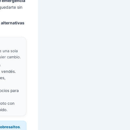
e emergencia
quedarte sin
 alternativas
e una sola
uier cambio.
s
a vendés.
es,
ocios para
loto con
ido.
 sobresaltos
.