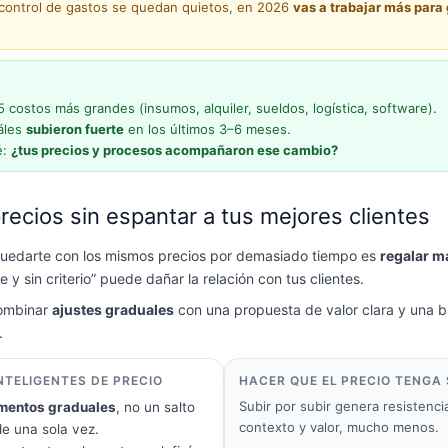
 control de gastos se quedan quietos, en 2026
vas a trabajar más para
 5 costos más grandes (insumos, alquiler, sueldos, logística, software).
áles
subieron fuerte
en los últimos 3–6 meses.
é:
¿tus precios y procesos acompañaron ese cambio?
precios sin espantar a tus mejores clientes
 quedarte con los mismos precios por demasiado tiempo es
regalar m
e y sin criterio” puede dañar la relación con tus clientes.
combinar
ajustes graduales
con una propuesta de valor clara y una 
.
NTELIGENTES DE PRECIO
HACER QUE EL PRECIO TENGA
Subir por subir genera resistenci
mentos graduales
, no un salto
contexto y valor, mucho menos.
de una sola vez.