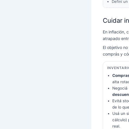
Definí un
Cuidar i
En inflación, 
atrapado ent
El objetivo no
comprás y có
INVENTARI
Compras
alta rota
Negociá 
descuen
Evitá st
de lo qu
Usá un s
cálculo)
real.