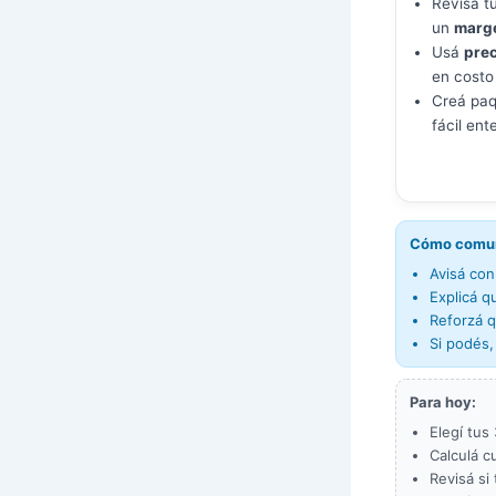
Revisá tu
un
marg
Usá
prec
en costo
Creá paq
fácil ent
Cómo comuni
Avisá con
Explicá q
Reforzá q
Si podés,
Para hoy:
Elegí tus
Calculá c
Revisá si