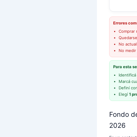
Errores com
Comprar 
Quedarse
No actual
No medir 
Para esta s
Identific
Marcá cuá
Definí co
Elegí
1 p
Fondo de
2026