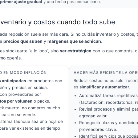
primer ajuste gradual
y una fecha para comunicarlo.
nventario y costos cuando todo sube
cada reposición suele ser más cara. Si no cuidás inventario y costos, 
re
precios que suben
y
márgenes que se achican
.
 es stockearte “a lo loco”, sino
ser estratégico
con lo que comprás, c
mo operás.
O EN MODO INFLACIÓN
HACER MÁS EFICIENTE LA OP
Reducir costos no es solo “recort
 anticipadas
en productos con
es
simplificar y automatizar
.
ción y precios en subida.
con proveedores por
Automatizá tareas repetitivas
tos por volumen
o packs.
(facturación, recordatorios, r
ock muerto: no compres mucho
Revisá procesos y eliminá pa
e casi no se vende.
agregan valor.
istema (aunque sea una hoja de
Renegociá plazos y condicio
 para ver existencias en tiempo
proveedores clave.
Identificá servicios que podés