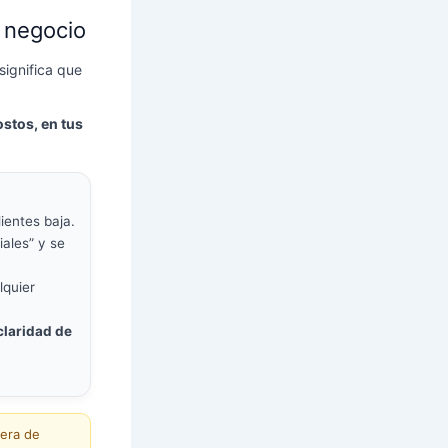
u negocio
significa que
ostos, en tus
ientes baja.
ales” y se
lquier
claridad de
nera de