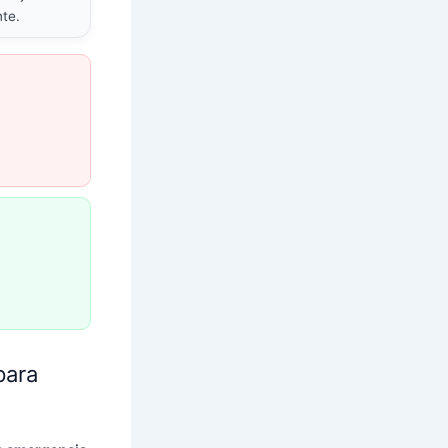
nte.
para