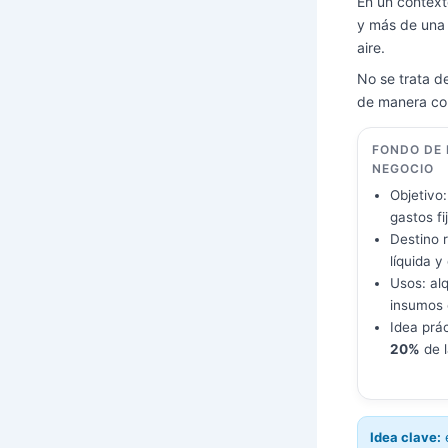
En un context
y más de una 
aire.
No se trata de
de manera co
FONDO DE 
NEGOCIO
Objetivo:
gastos fi
Destino 
líquida y
Usos: alq
insumos 
Idea prá
20%
de l
Idea clave:
e