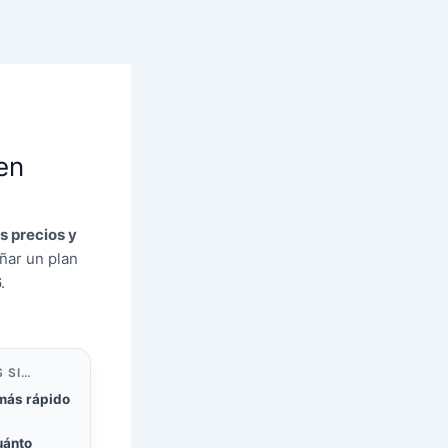
en
s precios y
ñar un plan
.
 SI…
más rápido
uánto