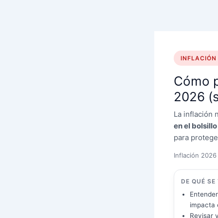
Ir
al
contenido
INFLACIÓN
Cómo pr
2026 (s
La inflación
en el bolsill
para proteger
Inflación 2026
DE QUÉ SE
Entende
impacta e
Revisar y