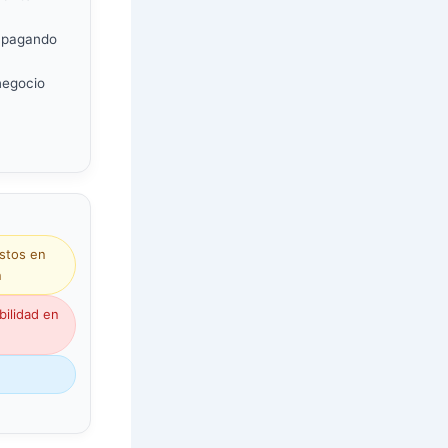
 apagando
negocio
ostos en
n
bilidad en