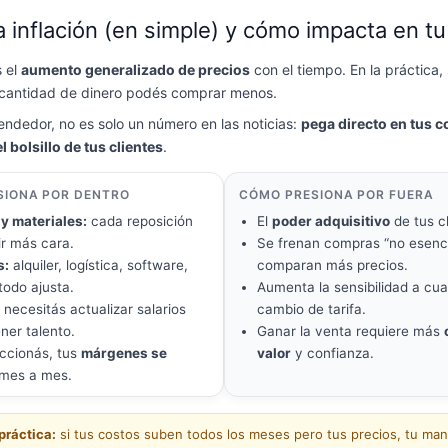
a inflación (en simple) y cómo impacta en t
s el
aumento generalizado de precios
con el tiempo. En la práctica, 
 cantidad de dinero podés comprar menos.
ndedor, no es solo un número en las noticias:
pega directo en tus c
l bolsillo de tus clientes
.
SIONA POR DENTRO
CÓMO PRESIONA POR FUERA
y materiales:
cada reposición
El
poder adquisitivo
de tus cl
ir más cara.
Se frenan compras “no esenci
s:
alquiler, logística, software,
comparan más precios.
todo ajusta.
Aumenta la sensibilidad a cua
necesitás actualizar salarios
cambio de tarifa.
ner talento.
Ganar la venta requiere más
accionás, tus
márgenes se
valor
y confianza.
mes a mes.
práctica:
si tus costos suben todos los meses pero tus precios, tu ma