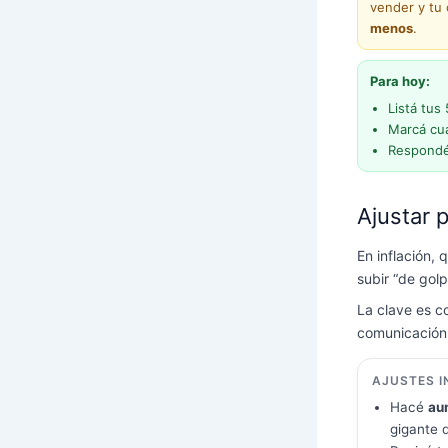
vender y tu
menos
.
Para hoy:
Listá tus
Marcá cu
Respond
Ajustar 
En inflación,
subir “de golp
La clave es 
comunicación
AJUSTES I
Hacé
au
gigante 