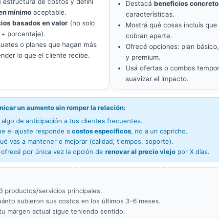
 estructura de costos y definí
Destacá
beneficios concreto
en mínimo
aceptable.
características.
ios basados en valor
(no solo
Mostrá qué cosas incluís que
 + porcentaje).
cobran aparte.
uetes o planes que hagan más
Ofrecé opciones: plan básico,
ender lo que el cliente recibe.
y premium.
Usá ofertas o combos tempor
suavizar el impacto.
car un aumento sin romper la relación:
 algo de anticipación a tus clientes frecuentes.
ue el ajuste responde a
costos específicos
, no a un capricho.
ué vas a mantener o mejorar (calidad, tiempos, soporte).
 ofrecé por única vez la opción de
renovar al precio viejo
por X días.
 3 productos/servicios principales.
uánto subieron sus costos en los últimos 3–6 meses.
 tu margen actual sigue teniendo sentido.