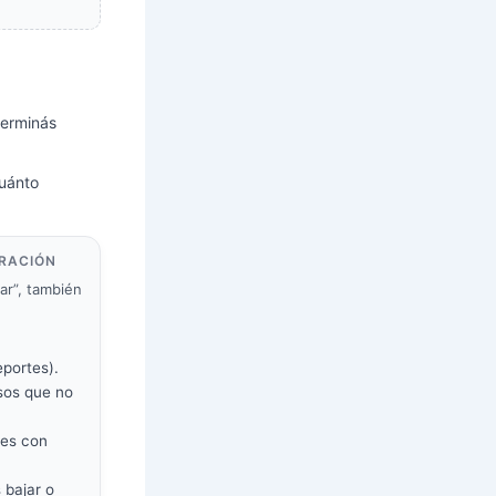
terminás
uánto
ERACIÓN
ar”, también
eportes).
sos que no
nes con
 bajar o